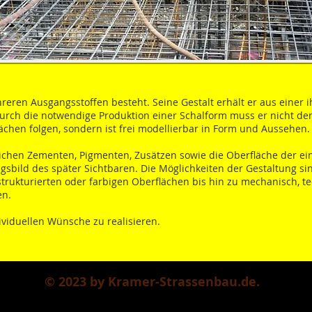
hreren Ausgangsstoffen besteht. Seine Gestalt erhält er aus einer 
urch die notwendige Produktion einer Schalform muss er nicht de
ächen folgen, sondern ist frei modellierbar in Form und Aussehen.
lichen Zementen, Pigmenten, Zusätzen sowie die Oberfläche der ei
sbild des später Sichtbaren. Die Möglichkeiten der Gestaltung sind
strukturierten oder farbigen Oberflächen bis hin zu mechanisch, t
en.
ividuellen Wünsche zu realisieren.
© 2023 by Kramer-Strassenbau.de.